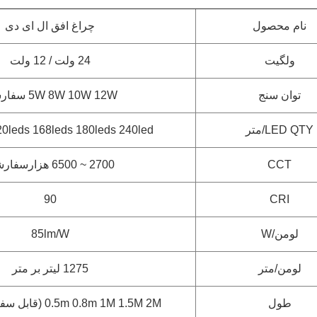
نام محصول
چراغ افق ال ای دی
ولگیت
24 ولت / 12 ولت
توان سنج
5W 8W 10W 12W سفارشی
LED QTY/متر
0leds 168leds 180leds 240led
CCT
2700 ~ 6500 هزار
سفار
90
CRI
لومن/W
85lm/W
لومن/متر
1275 لیتر بر متر
طول
0.5m 0.8m 1M 1.5M 2M (قابل سفارشی سازی)