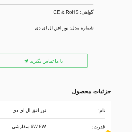
گواهی:
CE & RoHS
شماره مدل:
نور افق ال ای دی
با ما تماس بگیرید
جزئیات محصول
نور افق ال ای دی
نام:
6W 8W سفارشی
قدرت: