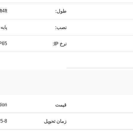
t3ft4ft
طول:
پایه
نصب:
IP65
نرخ IP:
tion
قیمت
5-8 روز کاری
زمان تحویل