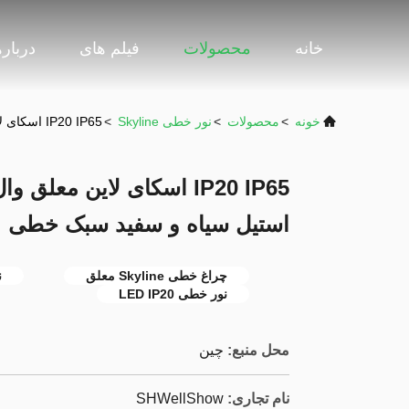
خانه
محصولات
فیلم های
دربار
خونه
>
محصولات
>
نور خطی Skyline
>
IP20 IP65 اسکای لاین معلق وال واشر 2835 از جنس استنلس استیل سیاه و سفید سبک خطی
استیل سیاه و سفید سبک خطی
چراغ خطی Skyline معلق
ن
نور خطی LED IP20
محل منبع:
چین
نام تجاری:
SHWellShow