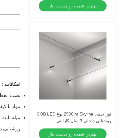
بهترین قیمت رو بدست بیار
امکانات :
نصب انعطاف
مواد با کیف
نور خطی 2500lm Skyline نوع COB LED
میله ثابت را می توان با 45 درجه تنظیم کرد
روشنایی داخلی 3 سال گارانتی
روشنایی دی
بهترین قیمت رو بدست بیار