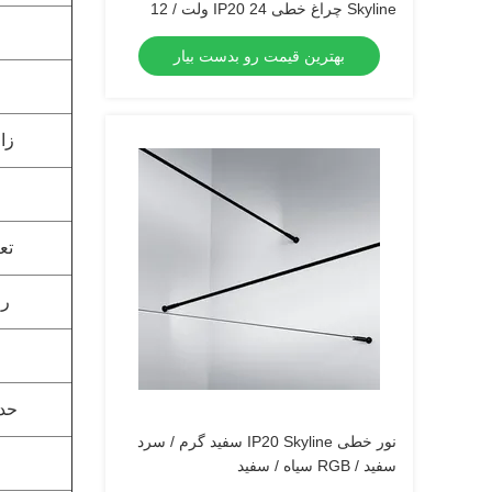
Skyline چراغ خطی IP20 24 ولت / 12
ولت
بهترین قیمت رو بدست بیار
زاو
تع
را
حدا
نور خطی IP20 Skyline سفید گرم / سرد
سفید / RGB سیاه / سفید