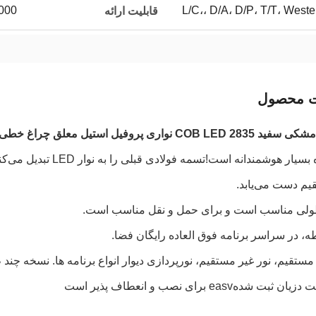
L/C،، D/A، D/P، T/T، Wes
100000 ق
قابلیت ارائه
ت محصول
واری پروفیل استیل معلق چراغ خطی LED Skyline
قیم دست می‌یابد.
ولی مناسب است و برای حمل و نقل مناسب است.
، در سراسر برنامه فوق العاده رایگان فضا.
ستقیم، نور غیر مستقیم، نورپردازی دیوار انواع برنامه ها. نسخه چند طول 2M/25M
 شدهeasv برای نصب و انعطاف پذیر است