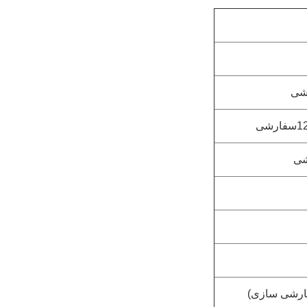
12
سفارشی
شی