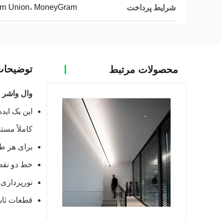
tern Union، MoneyGram
شرایط پرداخت
توضیحا
محصولات مرتبط
وال واشر مشکی سفید 2835 COB LED ن
کاملاً مست
برای هر ط
خط دو نقطه
نورپردازی م
قطعات ثابت دزیان ثبت