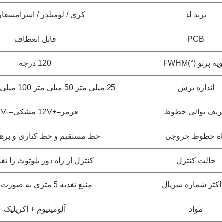
برند لد
کری / لومیلدز / اسرام
سفا
PCB
قابل انعطاف
یه پرتو (°)FWHM
120 درجه
اندازه برش
25 میلی متر 50 میلی متر 100 میلی متر سفارشی
ریف توالی خطوط
قرمز=+12V مشکی=-12V
ه خطوط خروجی
خط مستقیم و خط کناری و برهن
حالت کنترل
کنترل از راه دور بلوتوث را تغی
کثر شماره سریال
منبع تغذیه 5 متری به صورت سریال
مواد
آلومینیوم + اکریلیک