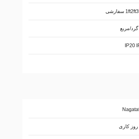
1ft2f سفارشی
 گرد/مربع
IP20 
Nagata