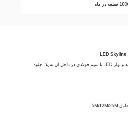
طعه در ماه
این یک ایده بسیار هوشمندانه است!تسمه فولادی قبلی را به نوار LED تبدیل می‌کند و نوار LED با سیم فولادی در داخل آن به یک جلوه
5M/1.