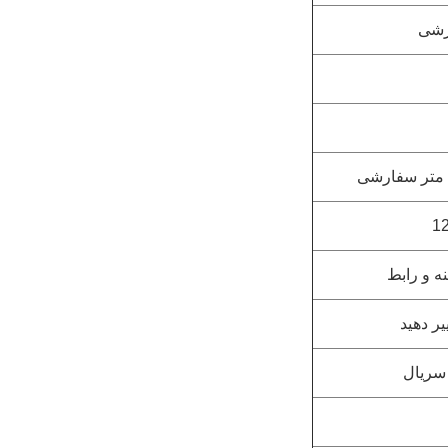
رشی
ه و رابط
یر دهید