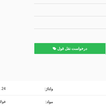
درخواست نقل قول
24 ولت / 12 ولت
ولتاژ:
فولا
مواد: