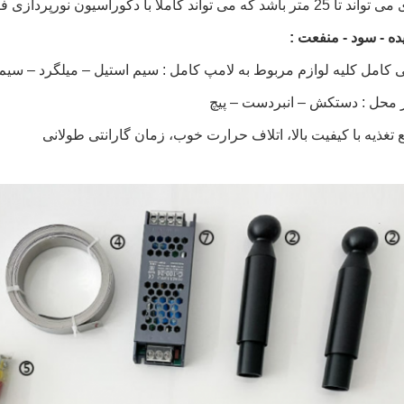
ند کاملاً با دکوراسیون نورپردازی فضای بزرگ سازگار شود.
ده - سود - منفعت :
ی کامل کلیه لوازم مربوط به لامپ کامل : سیم استیل – میلگرد – سیم 
 محل : دستکش – انبردست – پیچ
 تغذیه با کیفیت بالا، اتلاف حرارت خوب، زمان گارانتی طولانی