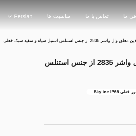
هی ما
تماس با ما
مناسبت ها
Persian
IP20 IP65 اسکای لاین معلق وال واشر 2835 از جنس استنلس
ور خطی Skyline IP65