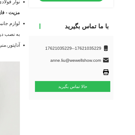
نوار فولادی می تواند تا 25 متر باشد که می توا
مزیت - فای
لوازم جانب
با ما تماس بگیرید
به نصب در
آداپتور،
منبع
17621035229--17621035229
anne.liu@wewellshow.com
حالا تماس بگیرید