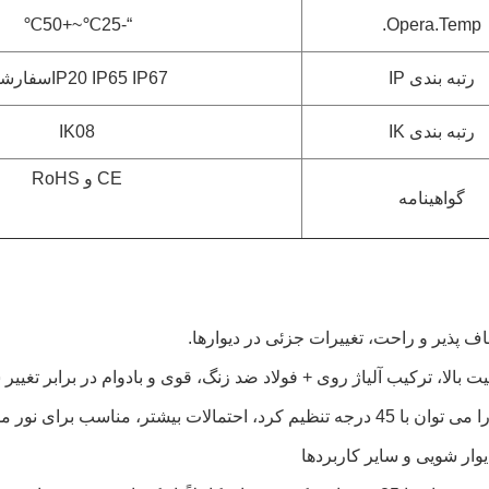
“-25℃~+50℃
Opera.Temp.
رتبه بندی IP
IP20 IP65 IP67
سفارش
رتبه بندی IK
IK08
CE و RoHS
گواهینامه
 پذیر و راحت، تغییرات جزئی در دیوارها.
یت بالا، ترکیب آلیاژ روی + فولاد ضد زنگ، قوی و بادوام در برابر تغییر
، احتمالات بیشتر، مناسب برای نور مستقیم، غیر مستقیم.
وار شویی و سایر کاربردها