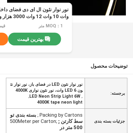
وات 10 وات 12 وات 3000 هزار و 4000 هزار تومان
MOQ：1 متر
قیمت：e
بهترین قیمت
توضیحات محصول
نور نوار نئون LED در فضای باز، نور نوار نئ
ون LED 6 وات، نور نئون نواری 4000K
برجسته:
,
LED Neon Strip Light 6W
,
4000K tape neon light
Packing by Cartons ;
بسته بندی تو
سط کارتن ;
500Meter per Carton;
جزئیات بسته بندی
500 متر در