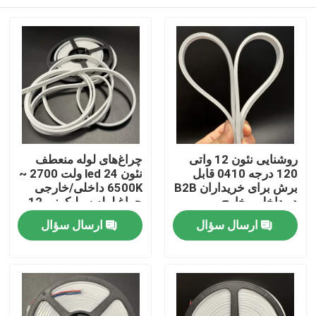
روشنایی نئون 12 واتی
چراغ‌های لوله منعطف
120 درجه 0410 قابل
نئون led 24 ولت 2700 ~
برش برای خریداران B2B
6500K داخلی/خارجی
در داخل و خارج
چراغ لوله سیلیکونی 12
واتی IP65
خانه
ارسال سؤال
ارسال سؤال
محصولات
فیلم های