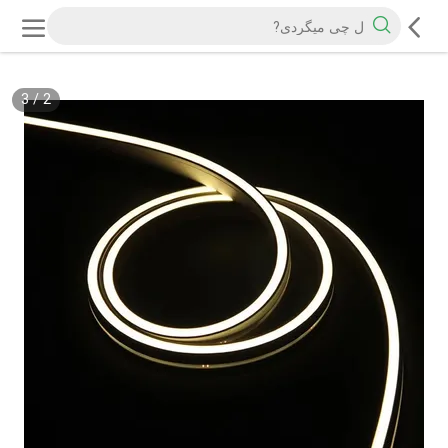
3
/
2