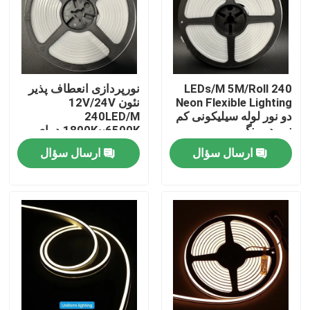
دربارهی ما
کارخانه تور
240 LEDs/M 5M/Roll
نورپردازی انعطاف پذیر
Neon Flexible Lighting
نئون 12V/24V
دو نور لوله سیلیکونی کم
240LED/M
کنترل کیفیت
نور دو رنگ
1800K~6500K دمای
رنگ
ارسال سؤال
ارسال سؤال
تماس با ما
اخبار
درخواست نقل قول
نور نوار نئون ال ای دی