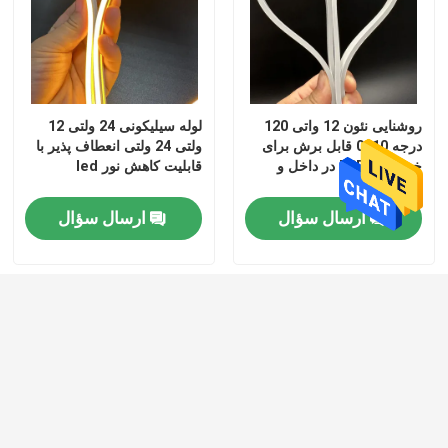
نور نواری انعطاف پذیر نئون
نور نواری نئون سیلیکونی
روشنایی نئون 12 واتی 120
لوله سیلیکونی 24 ولتی 12
درجه 0410 قابل برش برای
ولتی 24 ولتی انعطاف پذیر با
خریداران B2B در داخل و
قابلیت کاهش نور led
چراغ بلال led
خارج
ارسال سؤال
ارسال سؤال
چراغ نوار LED انعطاف پذیر
نور خطی Skyline
چراغ نوار LED زیر کابینت
چراغ جواهر ال ای دی