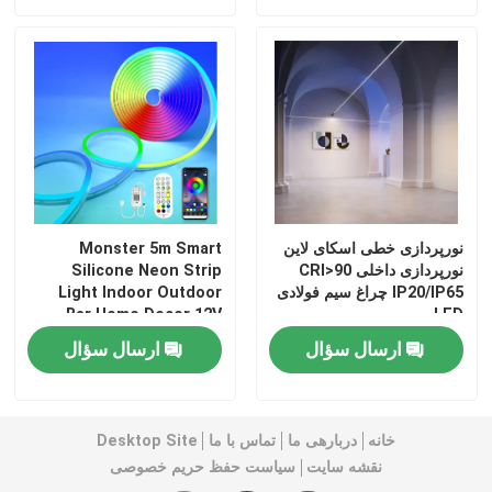
نورپردازی خطی اسکای لاین
Monster 5m Smart
نورپردازی داخلی CRI>90
Silicone Neon Strip
IP20/IP65 چراغ سیم فولادی
Light Indoor Outdoor
Bar Home Decor 12V
LED
خانه
ارسال سؤال
ارسال سؤال
محصولات
خانه
دربارهی ما
تماس با ما
Desktop Site
نقشه سایت
سیاست حفظ حریم خصوصی
فیلم های