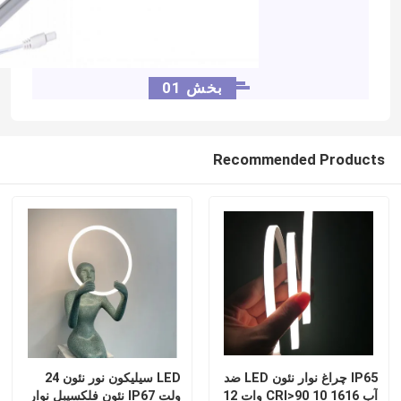
بخش 01
Recommended Products
IP65 چراغ نوار نئون LED ضد
LED سیلیکون نور نئون 24
آب 1616 CRI>90 10 وات 12
ولت IP67 نئون فلکسیبل نوار