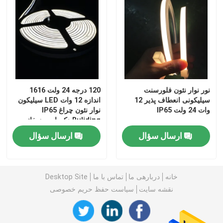
نور نوار نئون فلورسنت
120 درجه 24 ولت 1616
سیلیکونی انعطاف پذیر 12
اندازه 12 وات LED سیلیکون
وات 24 ولت IP65
نوار نئون چراغ IP65
Buliding دکوراسیون خانه
ارسال سؤال
ارسال سؤال
خانه
خانه
دربارهی ما
تماس با ما
Desktop Site
محصولات
نقشه سایت
سیاست حفظ حریم خصوصی
فیلم های